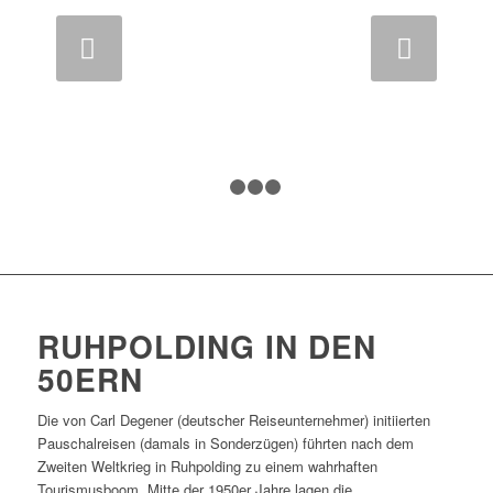
Weiter
1
2
3
4
RUHPOLDING IN DEN
50ERN
Die von Carl Degener (deutscher Reiseunternehmer) initiierten
Pauschalreisen (damals in Sonderzügen) führten nach dem
Zweiten Weltkrieg in Ruhpolding zu einem wahrhaften
Tourismusboom. Mitte der 1950er Jahre lagen die